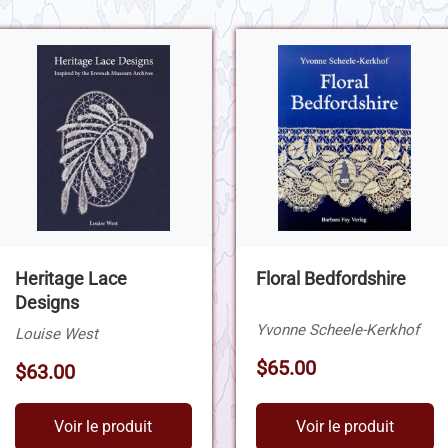
Heritage Lace
Floral Bedfordshire
Designs
Yvonne Scheele-Kerkhof
Louise West
$65.00
$63.00
Voir le produit
Voir le produit