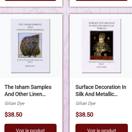
The Isham Samples
Surface Decoration In
And Other Linen
Silk And Metallic
Edgings
Thread
Gilian Dye
Gilian Dye
$38.50
$38.50
Voir le produit
Voir le produit