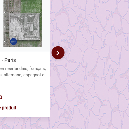
 - Paris
nouveau stock-140/2-soie
filée
en néerlandais, français,
s, allemand, espagnol et
0
$0.00
e produit
Voir le produit