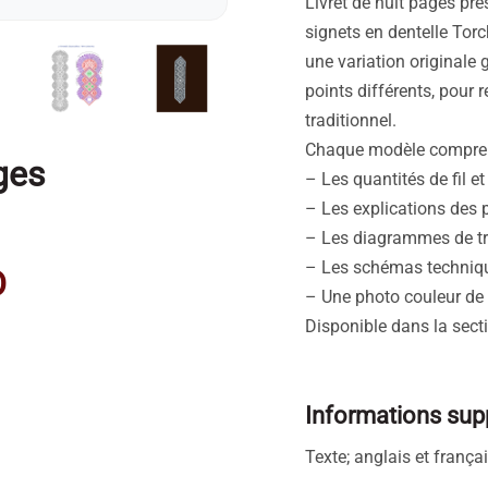
Livret de huit pages pr
signets en dentelle Tor
une variation originale g
points différents, pour re
traditionnel.
Chaque modèle compre
ges
– Les quantités de fil e
– Les explications des 
– Les diagrammes de tr
– Les schémas techniq
D
– Une photo couleur de 
Disponible dans la sec
Informations sup
Texte; anglais et frança