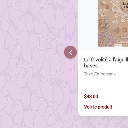
La frivolité à l'aigui
bases
Text: En français
$48.00
Voir le produit