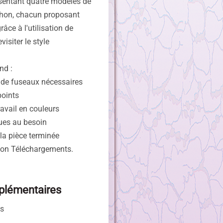
ésentant quatre modèles de
chon, chacun proposant
râce à l'utilisation de
visiter le style
nd :
t de fuseaux nécessaires
points
avail en couleurs
ues au besoin
la pièce terminée
tion Téléchargements.
plémentaires
is