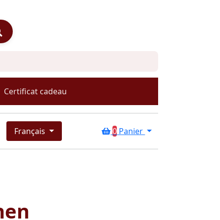
Certificat cadeau
Français
0
Panier
nen