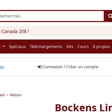
anada 20$ !
s
Spéciaux
Téléchargements
Kits
Cours
À propos
er
Connexion
/
Créer un compte
eil
Retour
Bockens Li