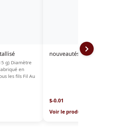
tallisé
nouveautés - coussin rond
n
15 g) Diamètre
Fabriqué en
s les fils Fil Au
$-0.01
$
Voir le produit
V