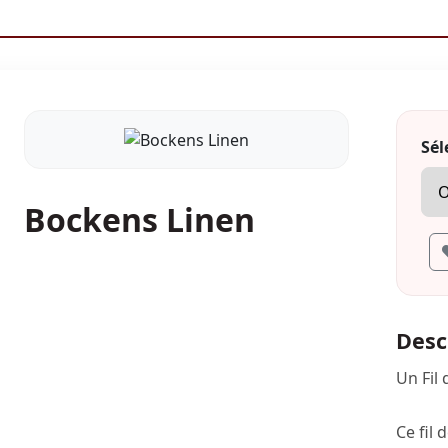
Sél
Bockens Linen
Desc
Un Fil
Ce fil 