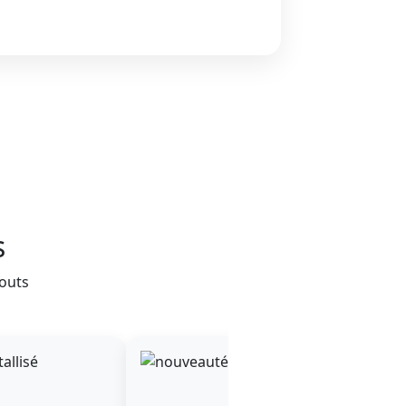
s
outs