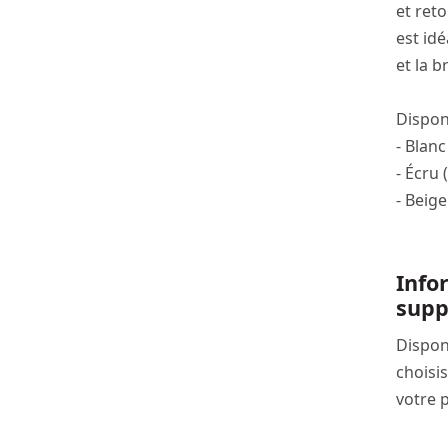
et ret
est idé
et la b
Disponi
- Blanc
- Écru 
- Beige
Info
supp
Dispon
choisis
votre p