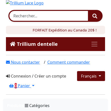
FORFAIT Expédition au Canada 20$ !
Trillium dentelle
Nous contacter
/
Comment commander
Connexion
/
Créer un compte
Français
0
Panier
Produits
Catégories