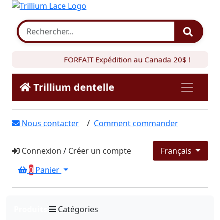
FORFAIT Expédition au Canada 20$ !
Trillium dentelle
Nous contacter
/
Comment commander
Connexion
/
Créer un compte
Français
0
Panier
Produits
Catégories