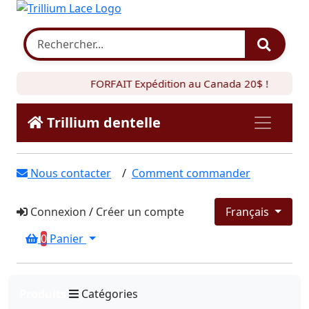
FORFAIT Expédition au Canada 20$ !
Trillium dentelle
Nous contacter
/
Comment commander
Connexion
/
Créer un compte
Français
0
Panier
Produits
Catégories