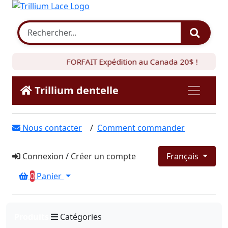
FORFAIT Expédition au Canada 20$ !
Trillium dentelle
Nous contacter
/
Comment commander
Connexion
/
Créer un compte
Français
0
Panier
Produits
Catégories