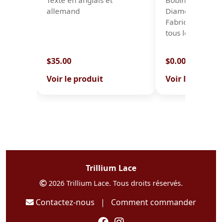
Texte en anglais et
Bobine : 225 m 
allemand
Diamètre du fil
Fabriqué en Fr
tous les fils Fil 
$35.00
$0.00
Voir le produit
Voir le produit
Trillium Lace
2026 Trillium Lace. Tous droits réservés.
Contactez-nous
|
Comment commander