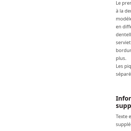
Le pre
à la de
modéles
en diff
dentel
servie
bordur
plus.
Les piq
séparé
Info
supp
Texte 
supplé