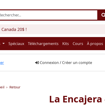
anada 20$ !
s
Spéciaux
Téléchargements
Kits
Cours
À propos
er
Connexion
/
Créer un compte
eil
Retour
La Encajera