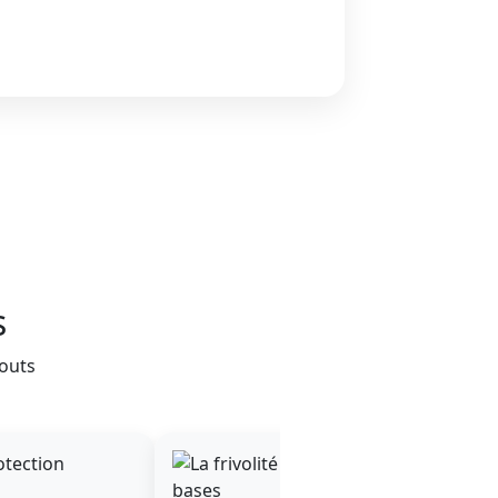
s
outs