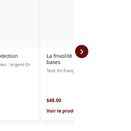
tection
La frivolité à l'aiguille Les
M
bases
bles : Argent Or
T
Text: En français
$48.00
$
Voir le produit
V