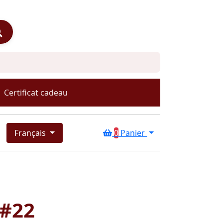
Certificat cadeau
Français
0
Panier
 #22